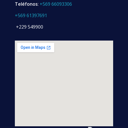
Teléfonos
:
+569 66093306
+569 61397691
+229 549900