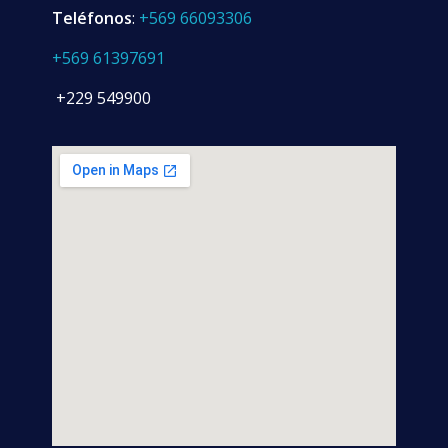
Teléfonos
:
+569 66093306
+569 61397691
+229 549900