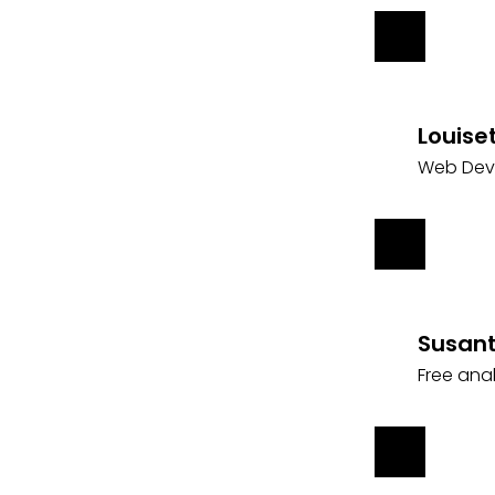
Louise
Web Dev
Susan
Free ana