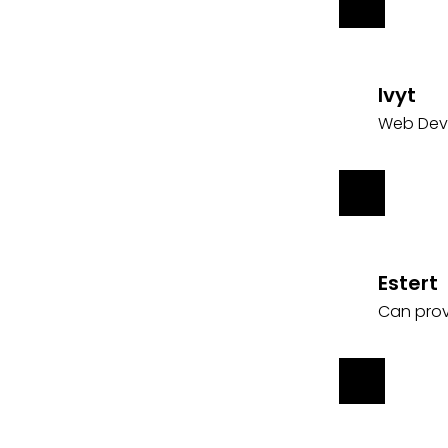
Ivyt
Web Dev
Estert
Can prov