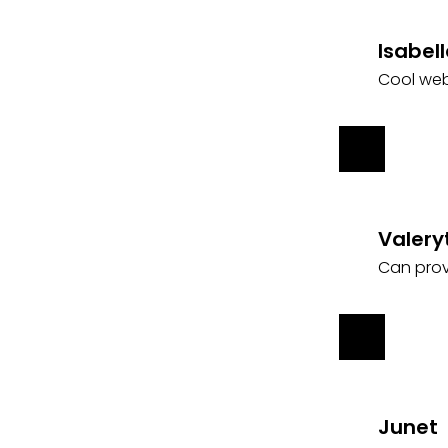
Isabell
Cool web
Valery
Can prov
Junet