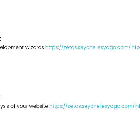
t
elopment Wizards
https://zetds.seychellesyoga.com/info
t
lysis of your website
https://zetds.seychellesyoga.com/in