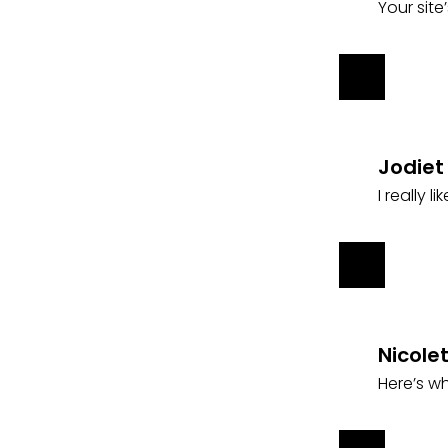
Your site
Jodiet
I really 
Nicole
Here’s wh