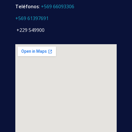
Teléfonos
:
+569 66093306
+569 61397691
+229 549900