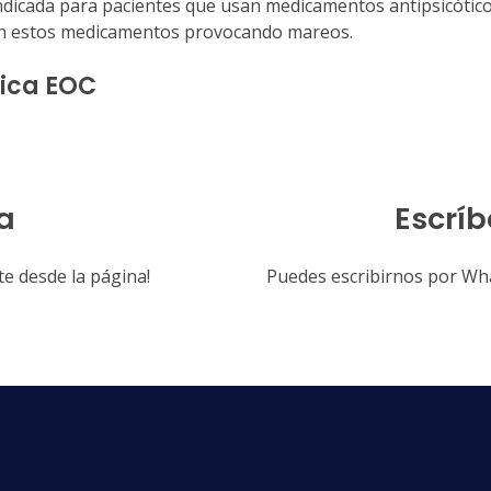
aindicada para pacientes que usan medicamentos antipsicóti
 con estos medicamentos provocando mareos.
gica EOC
a
Escríb
e desde la página!
Puedes escribirnos por What