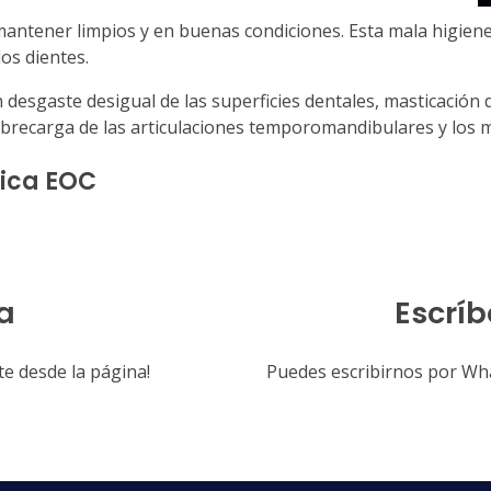
e mantener limpios y en buenas condiciones. Esta mala higie
los dientes.
gaste desigual de las superficies dentales, masticación def
sobrecarga de las articulaciones temporomandibulares y los 
gica EOC
a
Escríb
e desde la página!
Puedes escribirnos por What