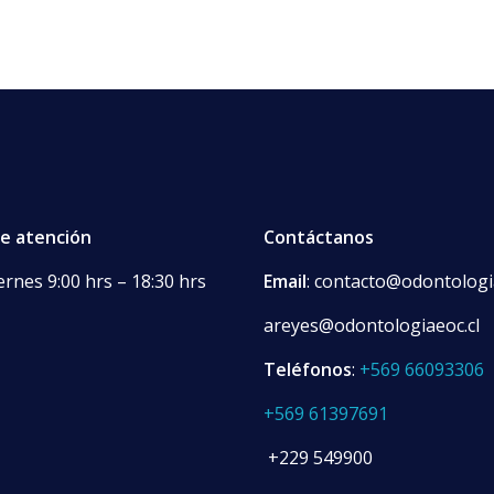
de atención
Contáctanos
ernes 9:00 hrs – 18:30 hrs
Email
: contacto@odontologi
areyes@odontologiaeoc.cl
Teléfonos
:
+569 66093306
+569 61397691
+229 549900